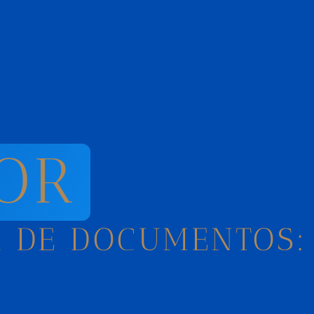
OR
A DE DOCUMENTOS: